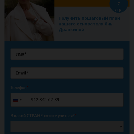
7
стр.
Получить пошаговый план
нашего основателя Яны
Драпкиной
Телефон
*
+7
Russia
+7
В какой СТРАНЕ хотите учиться?
*