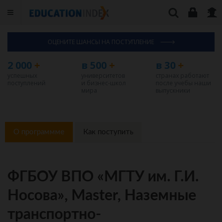
ОЦЕНИТЕ ШАНСЫ НА ПОСТУПЛЕНИЕ
2 000
+
в 500
+
в 30
+
успешных
университетов
странах работают
поступлений
и бизнес-школ
после учебы наши
мира
выпускники
О программме
Как поступить
ФГБОУ ВПО «МГТУ им. Г.И.
Носова», Master, Наземные
транспортно-