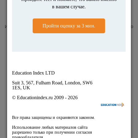
© Educationindex.ru 2009 - 2026
Все права защищены и охраняются законом.
Использование любых материалов сайта разрешено только
при получении согласия правообладателя.
О нас
Контакты
Вакансии
Карта сайта
Пользовательское соглашение
Публичная оферта
Политика конфиденциальности
Подписывайтесь на
наши соц.сети: