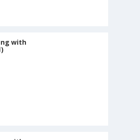
ing with
)