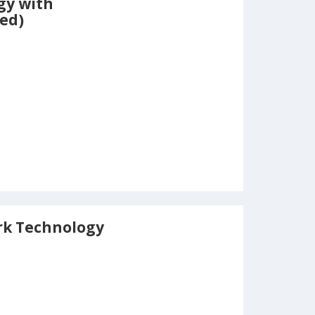
gy with
ed)
k Technology