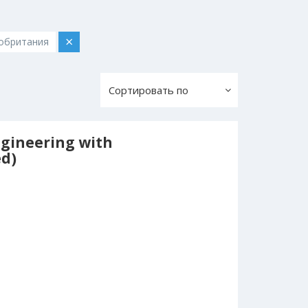
×
обритания
Сортировать по
gineering with
ed)