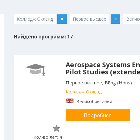
×
×
Колледж Окленд
Первое высшее
Велик
Найдено программ: 17
Aerospace Systems En
Pilot Studies (extend
Первое высшее, BEng (Hons)
Колледж Окленд
Великобритания
Подробнее
Кол-во лет: 4