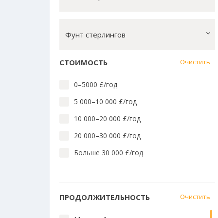
Лингвистика английского
Массовые коммуникации
Фунт стерлингов
Математика, вычислит. техн.
Медицина и стоматология
СТОИМОСТЬ
Очистить
Медицина: близкие предметы
0–5000 £/год
Педагогика и преподавание
5 000–10 000 £/год
Право
10 000–20 000 £/год
Социальные науки
20 000–30 000 £/год
Технологии
Больше 30 000 £/год
Языки Азии, Африки, Америки и
Австралии
Языки и культура Европы
ПРОДОЛЖИТЕЛЬНОСТЬ
Очистить