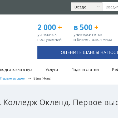
Везде
2 000
+
в 500
+
успешных
университетов
поступлений
и бизнес-школ мира
ОЦЕНИТЕ ШАНСЫ НА ПОС
подготовки в вуз
Услуги
Гиды и статьи
Ре
Первое высшее
BEng (Hons)
 Колледж Окленд. Первое выс