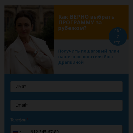
Как ВЕРНО выбрать
ПРОГРАММУ за
рубежом?
PDF
7
стр.
Получить пошаговый план
нашего основателя Яны
Драпкиной
Телефон
*
+7