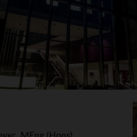
укс, MEng (Hons),