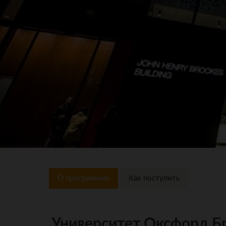
О программме
Как поступить
Университет Оксфорд Бр