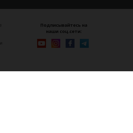
Подписывайтесь на
е
наши соц.сети:
и