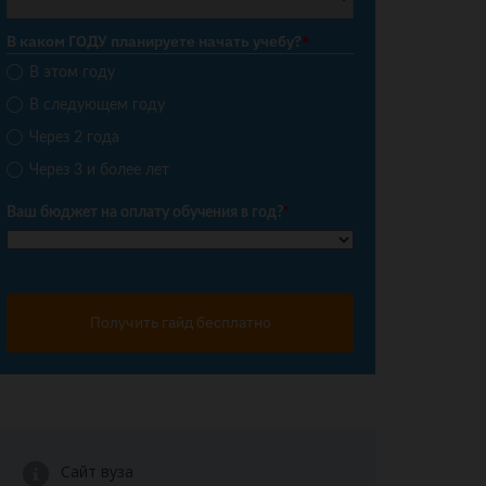
В каком ГОДУ планируете начать учебу?
*
В этом году
В следующем году
Через 2 года
Через 3 и более лет
Ваш бюджет на оплату обучения в год?
*
Получить гайд бесплатно
Сайт вуза