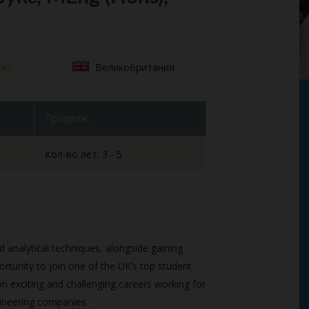
укс
Великобритания
Продолж.
Кол-во лет: 3 - 5
nd analytical techniques, alongside gaining
rtunity to join one of the UK’s top student
n exciting and challenging careers working for
ineering companies.