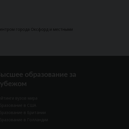
центром города Оксфорд и местными
ысшее образование за
рубежом
ейтинги вузов мира
бразование в США
бразование в Британии
бразование в Голландии