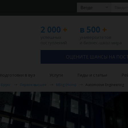
Везде
2 000
+
в 500
+
успешных
университетов
поступлений
и бизнес-школ мира
ОЦЕНИТЕ ШАНСЫ НА ПОС
подготовки в вуз
Услуги
Гиды и статьи
Ре
 Брукс
Первое высшее
MEng (Hons)
Automotive Engineering