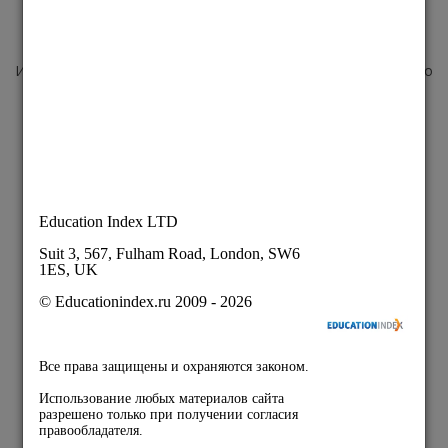
© Educationindex.ru 2009 - 2026
Все права защищены и охраняются законом.
Использование любых материалов сайта разрешено только
при получении согласия правообладателя.
О нас
Контакты
Вакансии
Карта сайта
Пользовательское соглашение
Публичная оферта
Политика конфиденциальности
Подписывайтесь на
наши соц.сети: