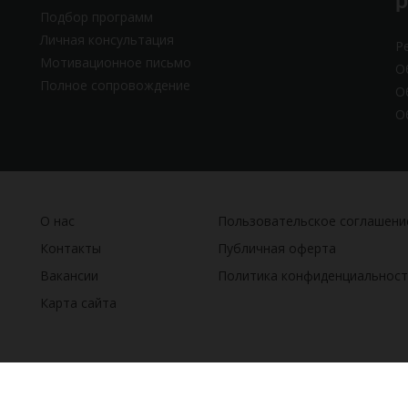
Подбор программ
Личная консультация
Р
Мотивационное письмо
О
Полное сопровождение
О
О
О нас
Пользовательское соглашени
Контакты
Публичная оферта
Вакансии
Политика конфиденциальност
Карта сайта