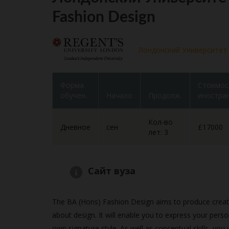
Fashion Design
Лондонский Университет
Форма
Стоимос
обучен.
Начало
Продолж.
иностран
Кол-во
Дневное
сен
£17000
лет: 3
Сайт вуза
The BA (Hons) Fashion Design aims to produce creat
about design. It will enable you to express your pers
own signature style. As well as conceptual skills, you w