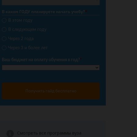
В каком ГОДУ планируете начать учебу?
*
В этом году
В следующем году
Через 2 года
Через 3 и более лет
Ваш бюджет на оплату обучения в год?
*
Получить гайд бесплатно
Смотреть все программы вуза