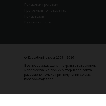
Поисковик программ
Программы по предметам
Поиск вузов
Вузы по странам
© Educationindex.ru 2009 - 2026
Все права защищены и охраняются законом.
Использование любых материалов сайта
разрешено только при получении согласия
правообладателя.