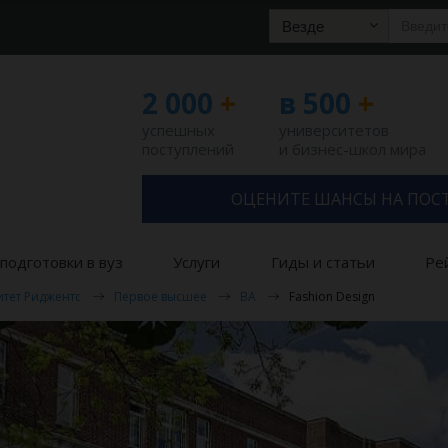
Везде
2 000
+
в 500
+
успешных
университетов
поступлений
и бизнес-школ мира
ОЦЕНИТЕ ШАНСЫ НА ПОС
подготовки в вуз
Услуги
Гиды и статьи
Ре
тет Риджентс
Первое высшее
BA
Fashion Design