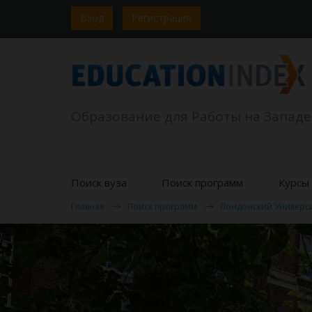
Вход
Регистрация
Образование для Работы на Западе
Поиск вуза
Поиск программ
Курсы 
Главная
Поиск программ
Лондонский Универси