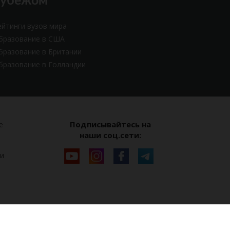
рубежом
ейтинги вузов мира
бразование в США
бразование в Британии
бразование в Голландии
Подписывайтесь на
е
наши соц.сети:
и