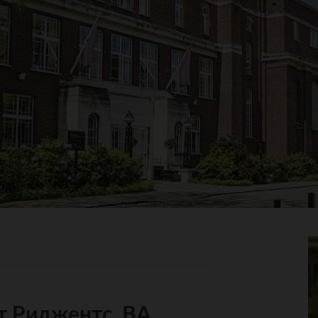
 Риджентс, BA,