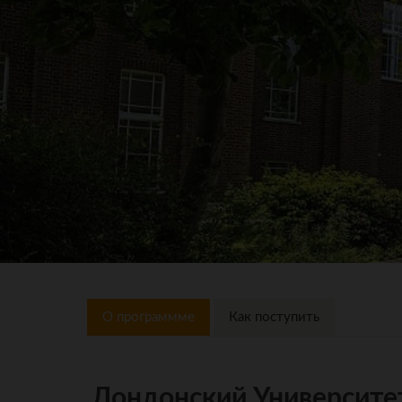
О программме
Как поступить
Лондонский Университет