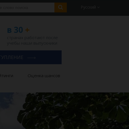
Русский
в 30
+
странах работают после
учебы наши выпускники
ТУПЛЕНИЕ
йтинги
Оценка шансов