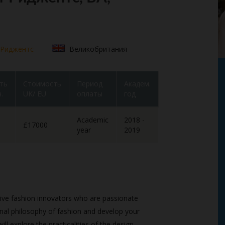
 Риджентс
Великобритания
ть
Стоимость
Период
Академ.
.
UK/ EU
оплаты
год
Academic
2018 -
£17000
year
2019
ive fashion innovators who are passionate
onal philosophy of fashion and develop your
ill explore the practicalities of the design