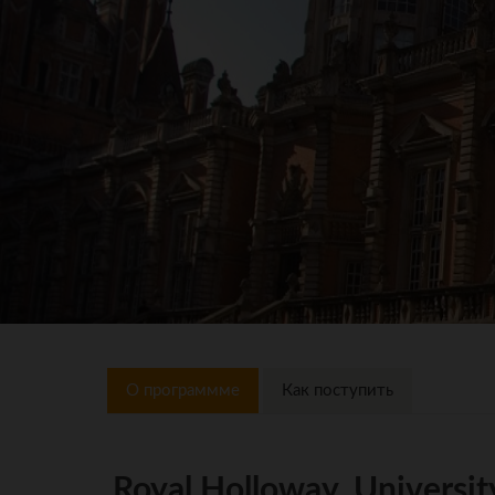
О программме
Как поступить
Royal Holloway, Universit