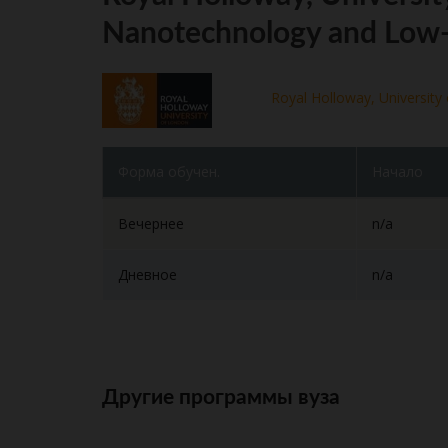
Nanotechnology and Low-
Royal Holloway, University
Форма обучен.
Начало
Вечернее
n/a
Дневное
n/a
Другие программы вуза