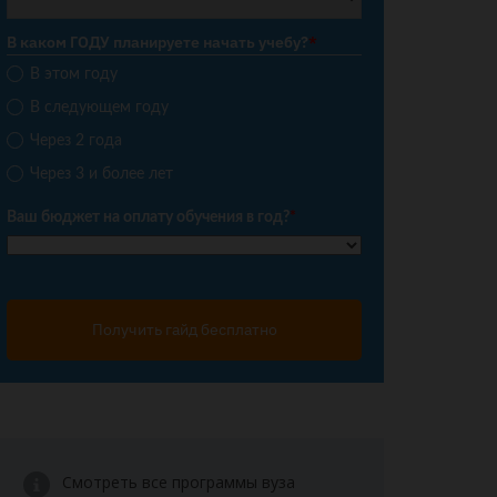
В каком ГОДУ планируете начать учебу?
*
В этом году
В следующем году
Через 2 года
Через 3 и более лет
Ваш бюджет на оплату обучения в год?
*
Получить гайд бесплатно
Смотреть все программы вуза