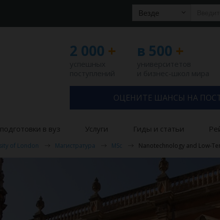
Везде
2 000
+
в 500
+
успешных
университетов
поступлений
и бизнес-школ мира
ОЦЕНИТЕ ШАНСЫ НА ПОС
подготовки в вуз
Услуги
Гиды и статьи
Ре
sity of London
Магистратура
MSc
Nanotechnology and Low-Tem