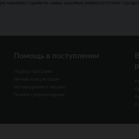
тую называют одним из самых красивых университетских городко
Помощь в поступлении
В
Подбор программ
Личная консультация
Р
Мотивационное письмо
О
Полное сопровождение
О
О