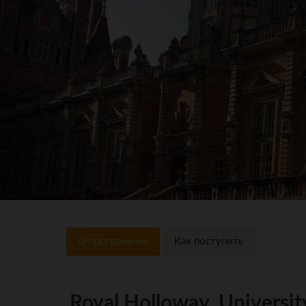
О программме
Как поступить
Royal Holloway, Universit