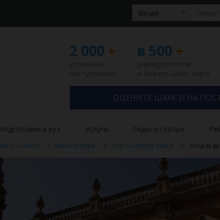
Везде
2 000
+
в 500
+
успешных
университетов
поступлений
и бизнес-школ мира
ОЦЕНИТЕ ШАНСЫ НА ПОС
подготовки в вуз
Услуги
Гиды и статьи
Ре
sity of London
Магистратура
Post-Qualifying Award
Уход за д