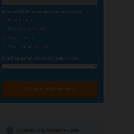
В каком ГОДУ планируете начать учебу?
*
В этом году
В следующем году
Через 2 года
Через 3 и более лет
Ваш бюджет на оплату обучения в год?
*
Получить гайд бесплатно
Смотреть все программы вуза