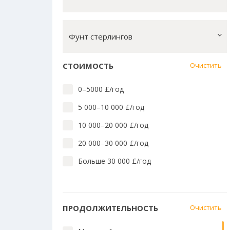
Лингвистика английского
Массовые коммуникации
Фунт стерлингов
Математика, вычислит. техн.
Медицина и стоматология
СТОИМОСТЬ
Очистить
Медицина: близкие предметы
0–5000 £/год
Педагогика и преподавание
5 000–10 000 £/год
Право
10 000–20 000 £/год
Социальные науки
20 000–30 000 £/год
Технологии
Больше 30 000 £/год
Языки Азии, Африки, Америки и
Австралии
Языки и культура Европы
ПРОДОЛЖИТЕЛЬНОСТЬ
Очистить