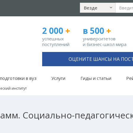
Везде
2 000
+
в 500
+
успешных
университетов
поступлений
и бизнес-школ мира
ОЦЕНИТЕ ШАНСЫ НА ПОС
подготовки в вуз
Услуги
Гиды и статьи
Ре
еский институт
амм. Социально-педагогичес