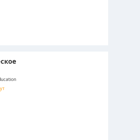
ское
ducation
ут