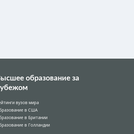
ысшее образование за
рубежом
ейтинги вузов мира
бразование в США
бразование в Британии
бразование в Голландии