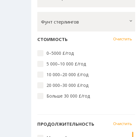
Лингвистика английского
Массовые коммуникации
Фунт стерлингов
Математика, вычислит. техн.
Медицина и стоматология
СТОИМОСТЬ
Очистить
Медицина: близкие предметы
0–5000 £/год
Педагогика и преподавание
5 000–10 000 £/год
Право
10 000–20 000 £/год
Социальные науки
20 000–30 000 £/год
Технологии
Больше 30 000 £/год
Языки Азии, Африки, Америки и
Австралии
Языки и культура Европы
ПРОДОЛЖИТЕЛЬНОСТЬ
Очистить