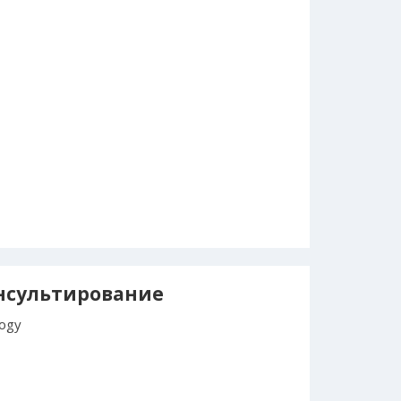
нсультирование
logy