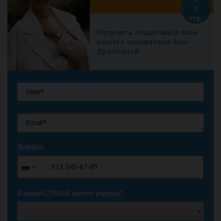
7
стр.
Получить пошаговый план
нашего основателя Яны
Драпкиной
Телефон
*
+7
Russia
+7
В какой СТРАНЕ хотите учиться?
*