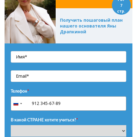
7
стр.
Получить пошаговый план
нашего основателя Яны
Драпкиной
Телефон
*
+7
Russia
+7
В какой СТРАНЕ хотите учиться?
*