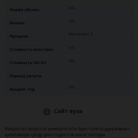
n/a
Форма обучен.
n/a
Начало
Кол-во мес: 2
Продолж.
n/a
Стоимость иностран.
n/a
Стоимость UK/ EU
Период оплаты
n/a
Академ. год
Сайт вуза
Факультет искусств университета Бристоля поддерживает
креативную среду для студентов магистратуры