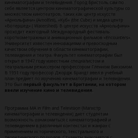
кинематографии и телевидения. Город Бристоль сам по
себе является центром кинематографической культуры со
множеством кинотеатров, таких как центр искусств
«Арнольфини» (Arnolfini), «Куб» (the Cube) и медиа центр
«Вотершед» ( Watershed). В центре искусств «Арнольфини»
проходит ежегодный Международный фестиваль
короткометражных и анимационных фильмов «Encounters».
Университет известен инновациями и превосходным
качеством обучения в области кинематографии,
телевидения и театра. Факультет кинематографии был
открыт в 1947 году известным специалистом и
театральным режиссером профессором Гленном Викхэмом.
В 1951 году профессор Джордж Брандт ввел в учебный
план предмет по изучению кинематографии и телевидения.
Это был
первый факультет в Британии, на котором
ввели изучение кино и телевидения
.
Программа MA in Film and Television (Магистр
кинематографии и телевидения) дает студентам
возможность ознакомиться с кинематографией и
телевидением в различных контекстах и жанрах с
применением исторического, текстуального и
теоретического подходов. Студенты знакомятся с