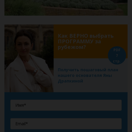
Как ВЕРНО выбрать
ПРОГРАММУ за
рубежом?
PDF
7
стр.
Получить пошаговый план
нашего основателя Яны
Драпкиной