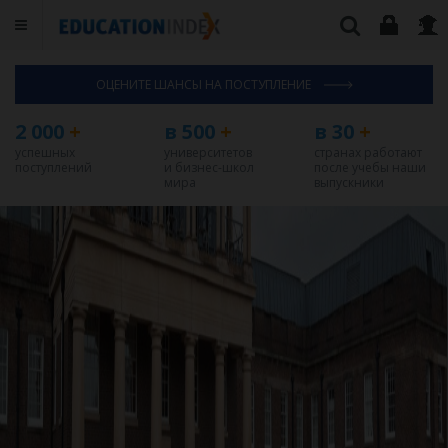
ОЦЕНИТЕ ШАНСЫ НА ПОСТУПЛЕНИЕ
2 000
+
в 500
+
в 30
+
успешных
университетов
странах работают
поступлений
и бизнес-школ
после учебы наши
мира
выпускники