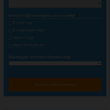
В каком ГОДУ планируете начать учебу?
*
В этом году
В следующем году
Через 2 года
Через 3 и более лет
Ваш бюджет на оплату обучения в год?
*
Получить гайд бесплатно