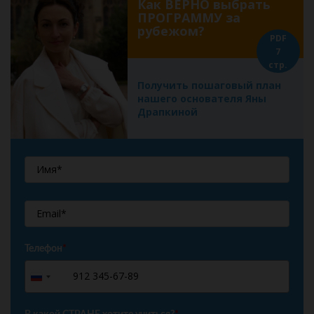
Как ВЕРНО выбрать
ПРОГРАММУ за
рубежом?
PDF
7
стр.
Получить пошаговый план
нашего основателя Яны
Драпкиной
Телефон
*
+7
Russia
+7