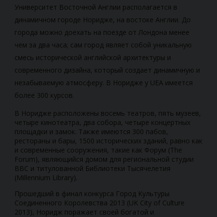
Университет Восточной Англии располагается в
динамичном городе Норидже, на востоке Англии. До
города можно доехать на поезде от Лондона менее
чем за два часа; сам город являет собой уникальную
смесь исторической английской архитектуры и
современного дизайна, который создает динамичную и
незабываемую атмосферу. В Норидже у UEA имеется
более 300 курсов.
В Норидже расположены восемь театров, пять музеев,
четыре кинотеатра, два собора, четыре концертных
площадки и замок. Также имеются 300 пабов,
рестораны и бары, 1500 исторических зданий, равно как
и современные сооружения, такие как Форум (The
Forum), являющийся домом для региональной студии
ВВС и титулованной Библиотеки Тысячелетия
(Millennium Library).
Прошедший в финал конкурса Город Культуры
Соединенного Королевства 2013 (UK City of Culture
2013), Норидж поражает своей богатой и