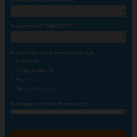
В какой СТРАНЕ хотите учиться?
*
Ваш уровень АНГЛИЙСКОГО?
*
В каком ГОДУ планируете начать учебу?
*
В этом году
В следующем году
Через 2 года
Через 3 и более лет
Ваш бюджет на оплату обучения в год?
*