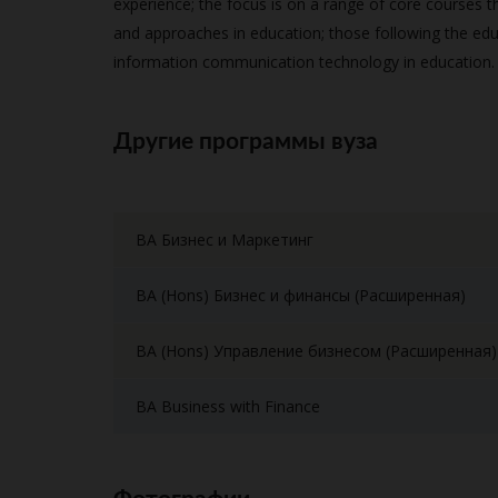
experience; the focus is on a range of core courses 
and approaches in education; those following the edu
information communication technology in education.
Другие программы вуза
BA Бизнес и Маркетинг
BA (Hons) Бизнес и финансы (Расширенная)
BA (Hons) Управление бизнесом (Расширенная)
BA Business with Finance