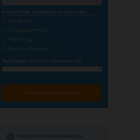
В каком ГОДУ планируете начать учебу?
*
В этом году
В следующем году
Через 2 года
Через 3 и более лет
Ваш бюджет на оплату обучения в год?
*
Получить гайд бесплатно
Смотреть все программы вуза