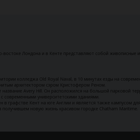
о-востоке Лондона и в Кенте представляют собой живописные 
итории колледжа Old Royal Naval, в 10 минутах езды на соврем
нитым архитектором сэром Кристофером Реном.
 название Avery Hill. Он расположился на большой парковой тер
 с современными университетскими зданиями.
в графстве Кент на юге Англии и является также кампусом для 
 в получившем новую жизнь красивом городке Chatham Maritime.