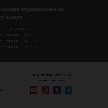
ысшее образование за
рубежом
ейтинги вузов мира
бразование в США
бразование в Британии
бразование в Голландии
Подписывайтесь на
е
наши соц.сети:
и