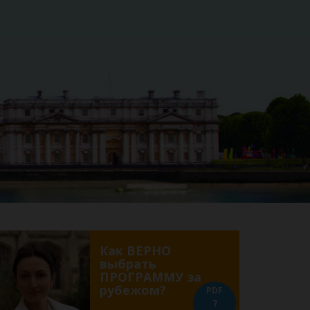
Как ВЕРНО
выбрать
ПРОГРАММУ за
рубежом?
PDF
7