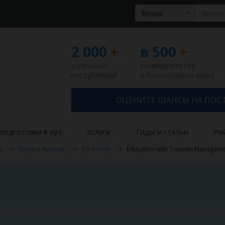
Везде
2 000
+
в 500
+
успешных
университетов
поступлений
и бизнес-школ мира
ОЦЕНИТЕ ШАНСЫ НА ПОС
подготовки в вуз
Услуги
Гиды и статьи
Ре
а
Первое высшее
BA (Hons)
Education with Tourism Managem