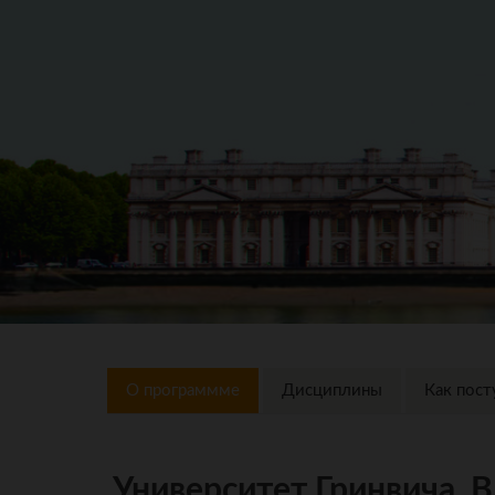
О программме
Дисциплины
Как пост
Университет Гринвича, BA