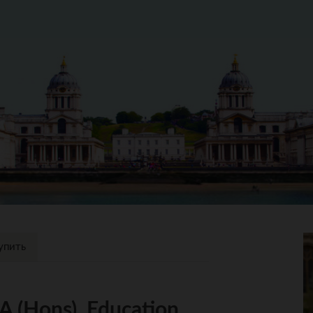
упить
 (Hons), Education