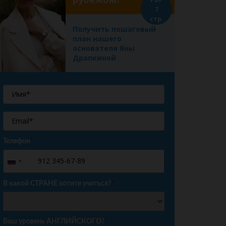
7
стр.
Получить пошаговый
план нашего
основателя Яны
Драпкиной
Телефон
*
+7
Russia
+7
В какой СТРАНЕ хотите учиться?
*
Ваш уровень АНГЛИЙСКОГО?
*