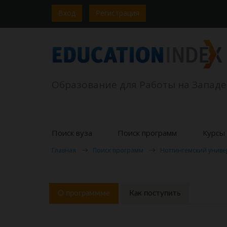
Вход
Регистрация
Образование для Работы на Западе
Поиск вуза
Поиск программ
Курсы 
Главная
Поиск программ
Ноттингемский униве
О программме
Как поступить