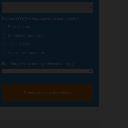
В каком ГОДУ планируете начать учебу?
*
В этом году
В следующем году
Через 2 года
Через 3 и более лет
Ваш бюджет на оплату обучения в год?
*
Получить гайд бесплатно