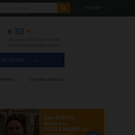
Русский
в 30
+
странах работают после
учебы наши выпускники
ТУПЛЕНИЕ
йтинги
Оценка шансов
Как ВЕРНО
выбрать
ПРОГРАММУ за
рубежом?
PDF