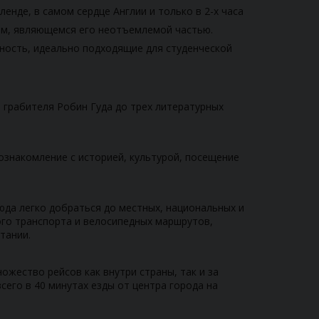
нде, в самом сердце Англии и только в 2-х часа
ом, являющемся его неотъемлемой частью.
ность, идеально подходящие для студенческой
 грабителя Робин Гуда до трех литературных
 ознакомление с историей, культурой, посещение
да легко добраться до местных, национальных и
го транспорта и велосипедных маршрутов,
тании.
жество рейсов как внутри страны, так и за
его в 40 минутах езды от центра города на