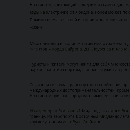
Ноттингем, считающийся «одним из самых динами
езды на электричке от Лондона. Город может п
Помимо впечатляющей истории и знаменитых леге
жизни.
Многовековая история Ноттингема отражена в др
гигантов – лорда Байрона, Д.Г. Лоуренса и Алана 
Туристы и жители могут найти для себя множеств
парков, занятия спортом, шоппинг и ужины в рес
Отличная система транспортного сообщения прев
международных достопримечательностей. Кроме 
Ноттингем признан городом, наименее зависящи
Из аэропорта Восточный Мидландс – самого быст
границу. Из аэропорта Восточный Мидландс летае
круглосуточном автобусе Скайлинк.