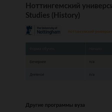
Ноттингемский универси
Studies (History)
Ноттингемский универси
Форма обучен.
Начало
Вечернее
n/a
Дневное
n/a
Другие программы вуза