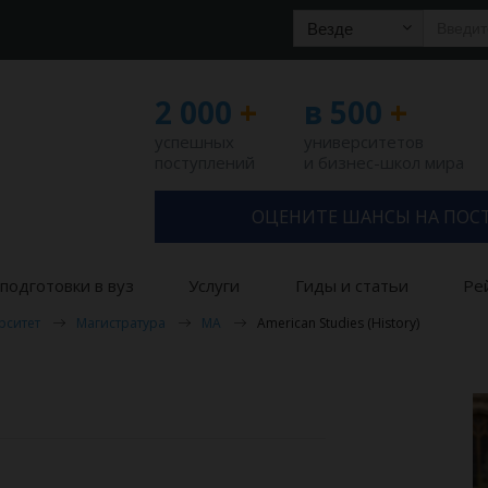
Везде
2 000
+
в 500
+
успешных
университетов
поступлений
и бизнес-школ мира
ОЦЕНИТЕ ШАНСЫ НА ПОС
подготовки в вуз
Услуги
Гиды и статьи
Ре
рситет
Магистратура
MA
American Studies (History)