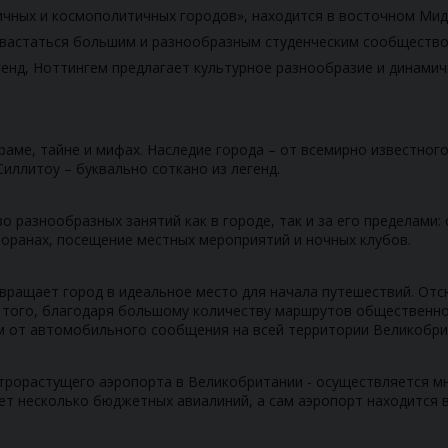
чных и космополитичных городов», находится в восточном Мидле
охвастаться большим и разнообразным студенческим сообществ
нд, Ноттингем предлагает культурное разнообразие и динамич
аме, тайне и мифах. Наследие города – от всемирно известного
Силлитоу – буквально соткано из легенд.
о разнообразных занятий как в городе, так и за его пределами:
торанах, посещение местных мероприятий и ночных клубов.
ращает город в идеальное место для начала путешествий. Отсю
того, благодаря большому количеству маршрутов общественно
м от автомобильного сообщения на всей территории Великобри
рорастущего аэропорта в Великобритании - осуществляется мно
т несколько бюджетных авиалиний, а сам аэропорт находится вс