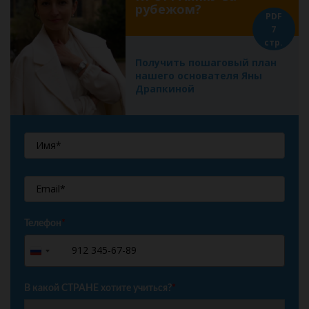
рубежом?
PDF
7
стр.
Получить пошаговый план
нашего основателя Яны
Драпкиной
Телефон
*
+7
Russia
+7
В какой СТРАНЕ хотите учиться?
*