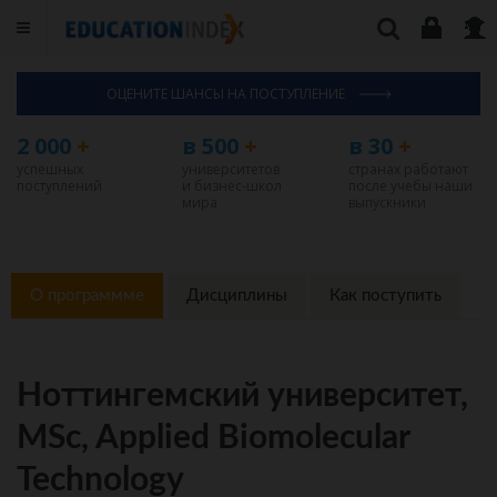
ОЦЕНИТЕ ШАНСЫ НА ПОСТУПЛЕНИЕ
2 000
+
в 500
+
в 30
+
успешных
университетов
странах работают
поступлений
и бизнес-школ
после учебы наши
мира
выпускники
О программме
Дисциплины
Как поступить
Ноттингемский университет,
MSc, Applied Biomolecular
Technology