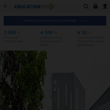
ОЦЕНИТЕ ШАНСЫ НА ПОСТУПЛЕНИЕ
2 000
+
в 500
+
в 30
+
успешных
университетов
странах работают
поступлений
и бизнес-школ
после учебы наши
мира
выпускники