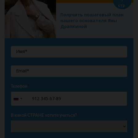
стр.
Получить пошаговый план
нашего основателя Яны
Драпкиной
Телефон
*
+7
Russia
+7
В какой СТРАНЕ хотите учиться?
*