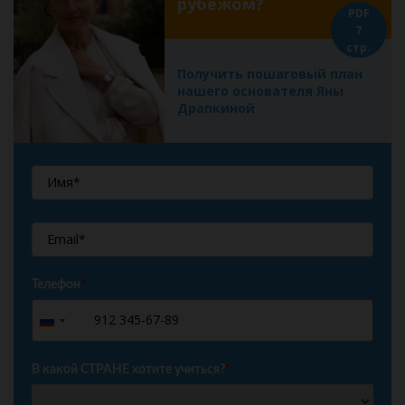
рубежом?
PDF
7
стр.
Получить пошаговый план
нашего основателя Яны
Драпкиной
Телефон
*
+7
Russia
+7
В какой СТРАНЕ хотите учиться?
*