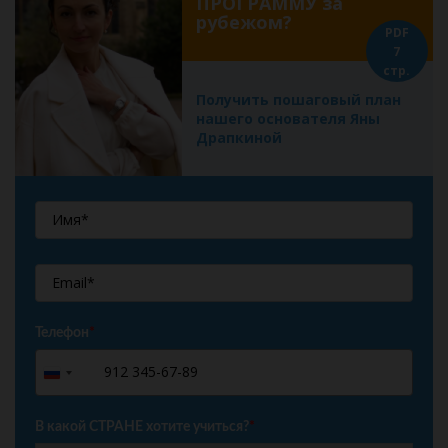
ПРОГРАММУ за
рубежом?
PDF
7
стр.
Получить пошаговый план
нашего основателя Яны
Драпкиной
Телефон
*
+7
Russia
+7
В какой СТРАНЕ хотите учиться?
*