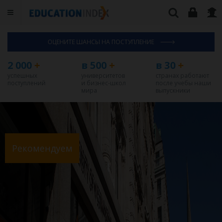
ОЦЕНИТЕ ШАНСЫ НА ПОСТУПЛЕНИЕ
2 000
+
в 500
+
в 30
+
успешных
университетов
странах работают
поступлений
и бизнес-школ
после учебы наши
мира
выпускники
Рекомендуем