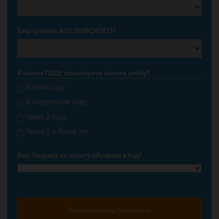
Ваш уровень АНГЛИЙСКОГО?
*
В каком ГОДУ планируете начать учебу?
*
В этом году
В следующем году
Через 2 года
Через 3 и более лет
Ваш бюджет на оплату обучения в год?
*
Получить гайд бесплатно