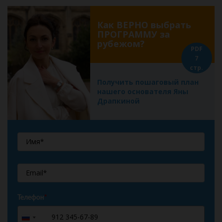
Как ВЕРНО выбрать
ПРОГРАММУ за
рубежом?
PDF
7
стр.
Получить пошаговый план
нашего основателя Яны
Драпкиной
Телефон
*
+7
Russia