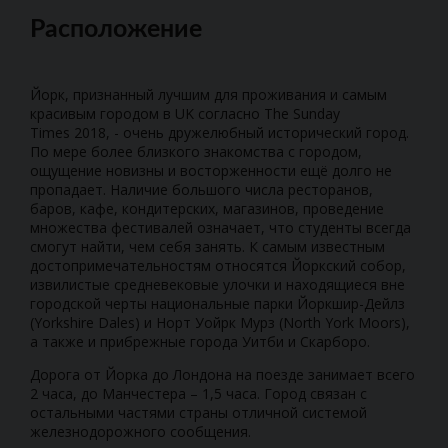
Расположение
Йорк, признанный лучшим для проживания и самым
красивым городом в UK согласно The Sunday
Times 2018, - очень дружелюбный исторический город.
По мере более близкого знакомства с городом,
ощущение новизны и восторженности ещё долго не
пропадает. Наличие большого числа ресторанов,
баров, кафе, кондитерских, магазинов, проведение
множества фестивалей означает, что студенты всегда
смогут найти, чем себя занять. К самым известным
достопримечательностям относятся Йоркский собор,
извилистые средневековые улочки и находящиеся вне
городской черты национальные парки Йоркшир-Дейлз
(Yorkshire Dales) и Норт Уойрк Мурз (North York Moors),
а также и прибрежные города Уитби и Скарборо.
Дорога от Йорка до Лондона на поезде занимает всего
2 часа, до Манчестера – 1,5 часа. Город связан с
остальными частями страны отличной системой
железнодорожного сообщения.