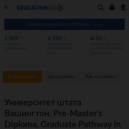
ОЦЕНИТЕ ШАНСЫ НА ПОСТУПЛЕНИЕ
2 000
+
в 500
+
в 30
+
успешных
университетов
странах работают
поступлений
и бизнес-школ
после учебы наши
мира
выпускники
О программме
Дисциплины
Как поступить
Университет штата
Вашингтон, Pre-Master's
Diploma, Graduate Pathway in