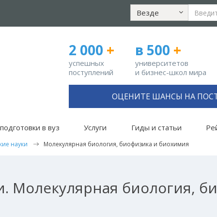
Везде
2 000
+
в 500
+
успешных
университетов
поступлений
и бизнес-школ мира
ОЦЕНИТЕ ШАНСЫ НА ПОС
подготовки в вуз
Услуги
Гиды и статьи
Ре
кие науки
Молекулярная биология, биофизика и биохимия
и. Молекулярная биология, б