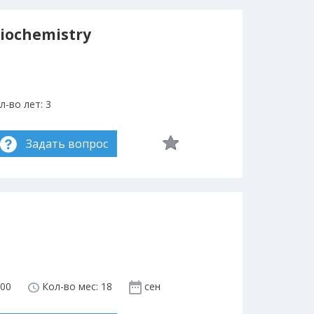
Biochemistry
-во лет: 3
Задать вопрос
00
Кол-во мес: 18
сен