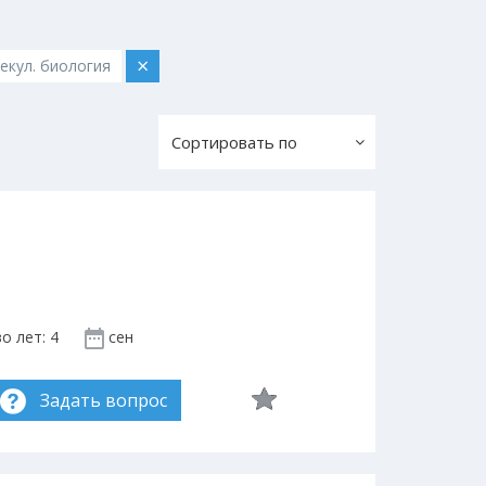
×
екул. биология
Сортировать по
о лет: 4
сен
Задать вопрос