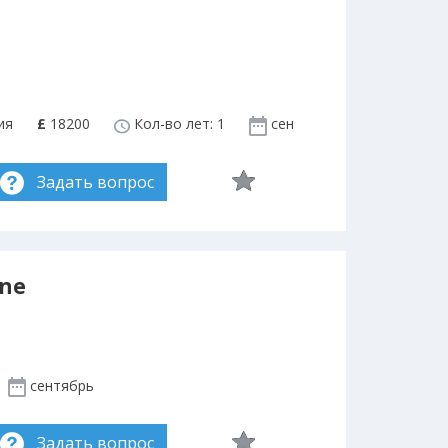
ия
£
18200
Кол-во лет: 1
сен
Задать вопрос
ine
сентябрь
Задать вопрос