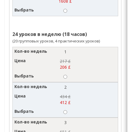
1608 £
24 уроков в неделю (18 часов)
(20 групповых уроков, 4 практических уроков)
1
217 £
206 £
2
434 £
412 £
3
651 £