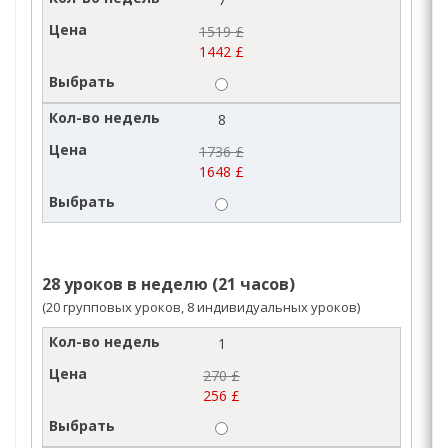
1519 £
1442 £
8
1736 £
1648 £
28 уроков в неделю (21 часов)
(20 групповых уроков, 8 индивидуальных уроков)
1
270 £
256 £