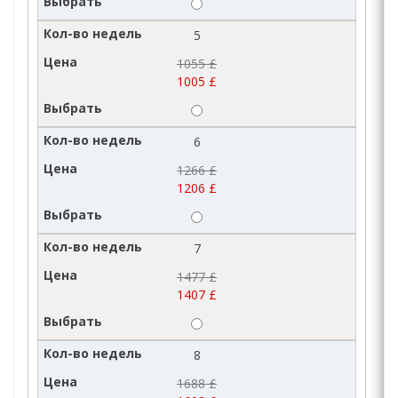
5
1055 £
1005 £
6
1266 £
1206 £
7
1477 £
1407 £
8
1688 £