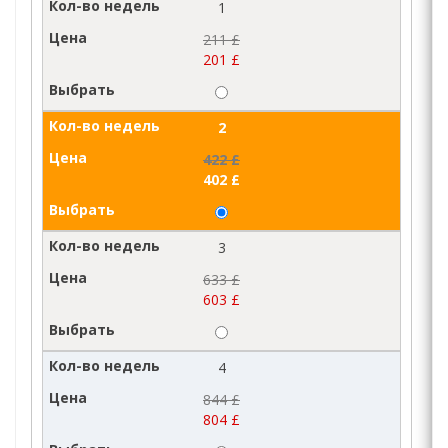
1
211 £
201 £
2
422 £
402 £
3
633 £
603 £
4
844 £
804 £