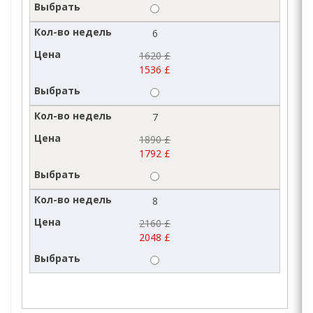
6
1620 £
1536 £
7
1890 £
1792 £
8
2160 £
2048 £