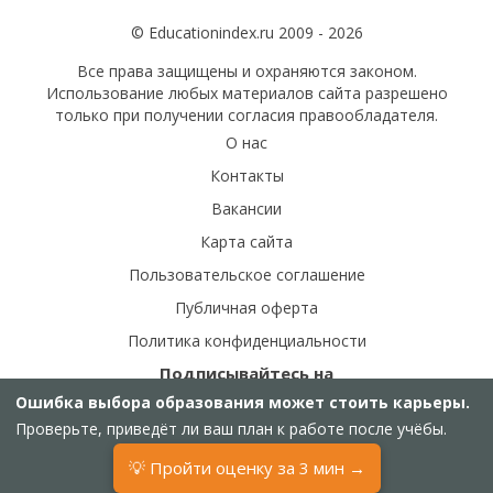
© Educationindex.ru 2009 - 2026
Все права защищены и охраняются законом.
Использование любых материалов сайта разрешено
только при получении согласия правообладателя.
О нас
Контакты
Вакансии
Карта сайта
Пользовательское соглашение
Публичная оферта
Политика конфиденциальности
Подписывайтесь на
наши соц.сети:
Ошибка выбора образования может стоить карьеры.
Проверьте, приведёт ли ваш план к работе после учёбы.
💡 Пройти оценку за 3 мин →