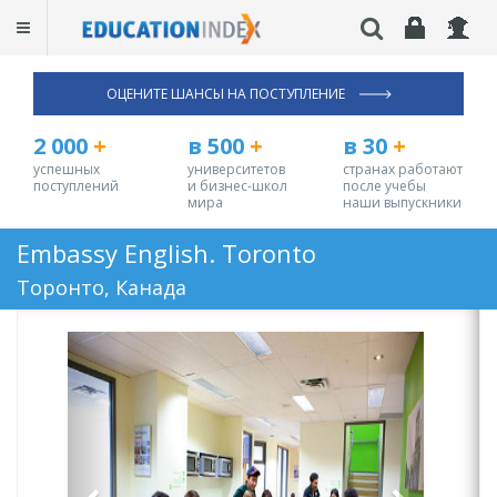
ОЦЕНИТЕ ШАНСЫ НА ПОСТУПЛЕНИЕ
2 000
+
в 500
+
в 30
+
успешных
университетов
странах работают
поступлений
и бизнес-школ
после учебы
мира
наши выпускники
Embassy English. Toronto
Торонто, Канада