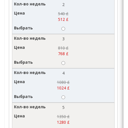
2
540 £
512 £
3
810 £
768 £
4
1080 £
1024 £
5
1350 £
1280 £