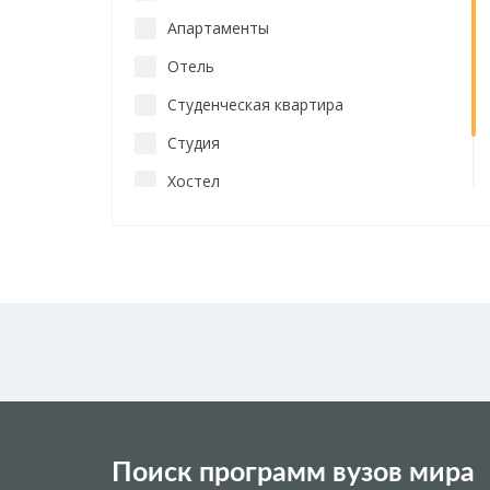
Программа Pathway
Апартаменты
Отель
Студенческая квартира
Студия
Хостел
Резиденция на неск. человек
Поиск программ вузов мира