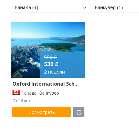
Канада (3)
Ванкувер (1)
550 £
530 £
2 недели
Oxford International Schools
Канада, Ванкувер
От 16 лет
Посмотреть