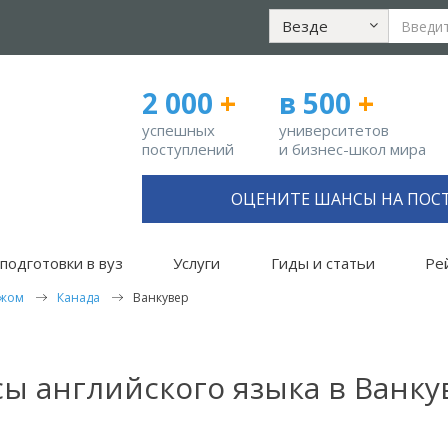
Везде
2 000
+
в 500
+
успешных
университетов
поступлений
и бизнес-школ мира
ОЦЕНИТЕ ШАНСЫ НА ПОС
подготовки в вуз
Услуги
Гиды и статьи
Ре
ежом
Канада
Ванкувер
сы английского языка в Ванку