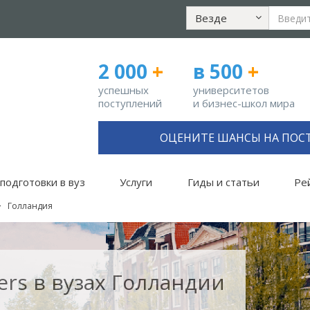
Везде
2 000
+
в 500
+
успешных
университетов
поступлений
и бизнес-школ мира
ОЦЕНИТЕ ШАНСЫ НА ПОС
подготовки в вуз
Услуги
Гиды и статьи
Ре
Голландия
rs в вузах Голландии