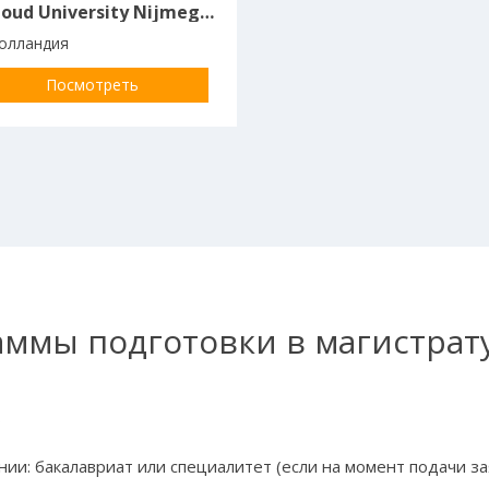
Radboud University Nijmegen
олландия
Посмотреть
раммы подготовки в магистрат
s
ии: бакалавриат или специалитет (если на момент подачи з