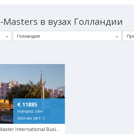
-Masters в вузах Голландии
Голландия
Пр
€ 11885
Начало: сен
Кол-во лет: 1
Pre-Master International Business Communication