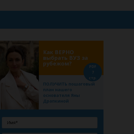
Как ВЕРНО
выбрать ВУЗ за
рубежом?
PDF
7
стр.
ПОЛУЧИТЬ пошаговый
план нашего
основателя Яны
Драпкиной