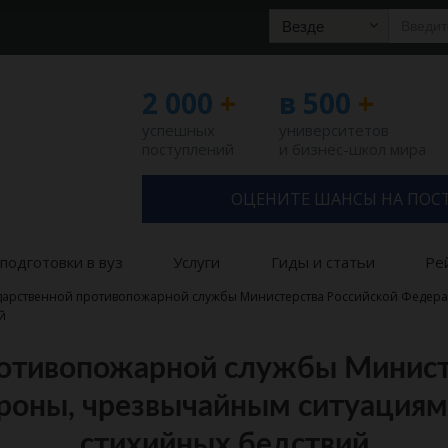
Везде
2 000
+
в 500
+
успешных
университетов
поступлений
и бизнес-школ мира
ОЦЕНИТЕ ШАНСЫ НА ПОС
подготовки в вуз
Услуги
Гиды и статьи
Ре
дарственной противопожарной службы Министерства Российской Федер
й
ротивопожарной службы Минист
роны, чрезвычайным ситуациям
стихийных бедствий