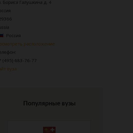
л. Бориса Галушкина д. 4
оссия
29366
ussia
Россия
осмотреть расположение
елефон:
7 (495) 683-76-77
айт вуза
Популярные вузы