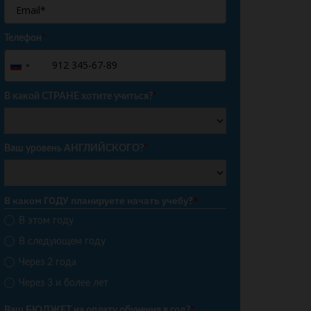
Телефон
*
+7
Russia
+7
В какой СТРАНЕ хотите учиться?
*
Ваш уровень АНГЛИЙСКОГО?
*
В каком ГОДУ планируете начать учебу?
*
В этом году
В следующем году
Через 2 года
Через 3 и более лет
Ваш БЮДЖЕТ на оплату обучения в год?
*