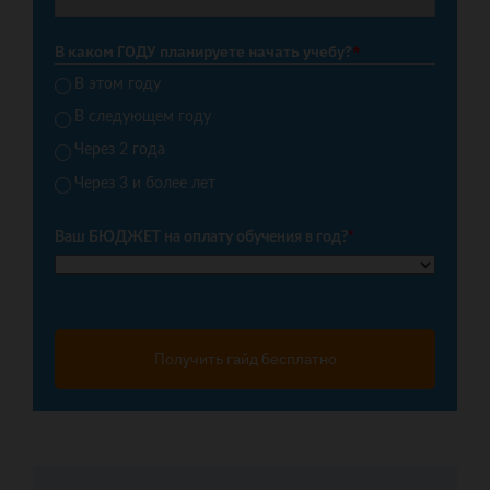
В каком ГОДУ планируете начать учебу?
*
В этом году
В следующем году
Через 2 года
Через 3 и более лет
Ваш БЮДЖЕТ на оплату обучения в год?
*
Получить гайд бесплатно