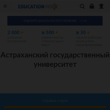
ОЦЕНИТЕ ШАНСЫ НА ПОСТУПЛЕНИЕ
2 000
+
в 500
+
в 30
+
успешных
университетов
странах работают
поступлений
и бизнес-школ
после учебы
мира
наши выпускники
Астраханский государственный
университет
Справка о вузе