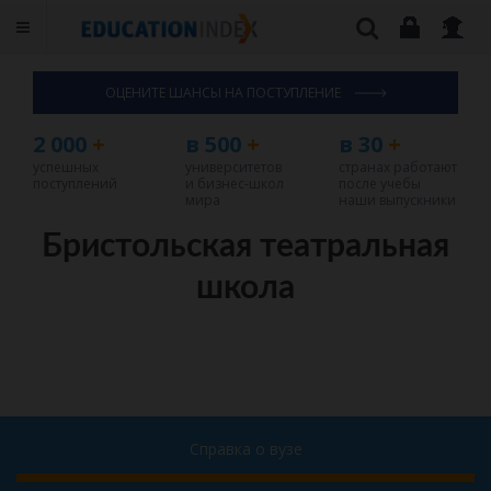
ОЦЕНИТЕ ШАНСЫ НА ПОСТУПЛЕНИЕ
2 000
+
в 500
+
в 30
+
успешных
университетов
странах работают
поступлений
и бизнес-школ
после учебы
мира
наши выпускники
Бристольская театральная
школа
Справка о вузе