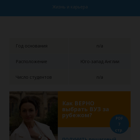
Жизнь и карьера
Год основания
n/a
Расположение
Юго-запад Англии
Число студентов
n/a
Как ВЕРНО
выбрать ВУЗ за
рубежом?
PDF
7
стр.
ПОЛУЧИТЬ пошаговый