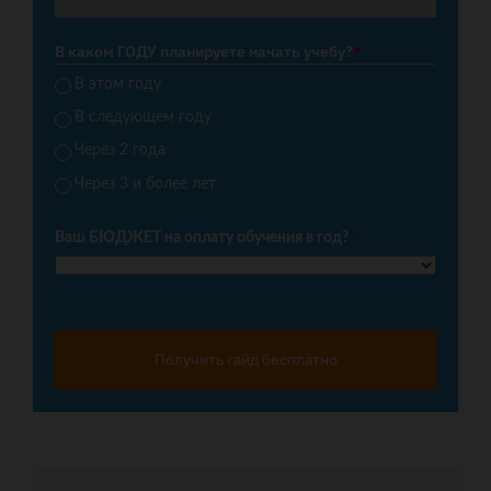
В каком ГОДУ планируете начать учебу?
*
В этом году
В следующем году
Через 2 года
Через 3 и более лет
Ваш БЮДЖЕТ на оплату обучения в год?
*
Получить гайд бесплатно