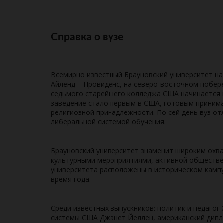
Справка о вузе
Всемирно известный Брауновский университет на
Айленд – Провиденс, на северо-восточном побер
седьмого старейшего колледжа США начинается в
заведение стало первым в США, готовым принима
религиозной принадлежности. По сей день вуз от
либеральной системой обучения.
Брауновский университет знаменит широким охв
культурными мероприятиями, активной обществе
университета расположены в историческом кампус
время года.
Среди известных выпускников: политик и педагог
системы США Джанет Йеллен, американский дип