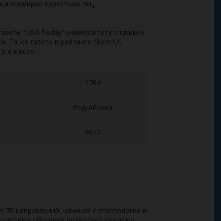
 и всемирно известных лиц.
 газеты “
USA
Today
” университету отдали 6-
. Та же газета в рейтинге "
Best
US
 5-е место.
1764
Род-Айленд
9073
е 70 направлений, начиная с египтологии и
я система обучения позволяет каждому