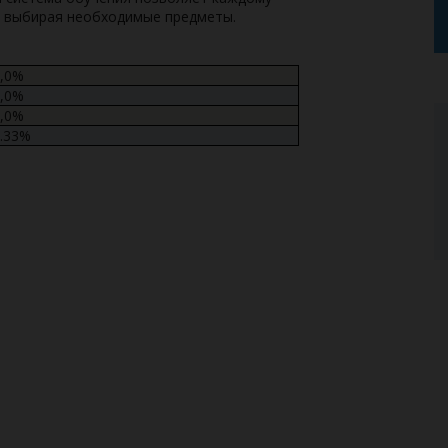
, выбирая необходимые предметы.
8,0%
6,0%
9,0%
.33%