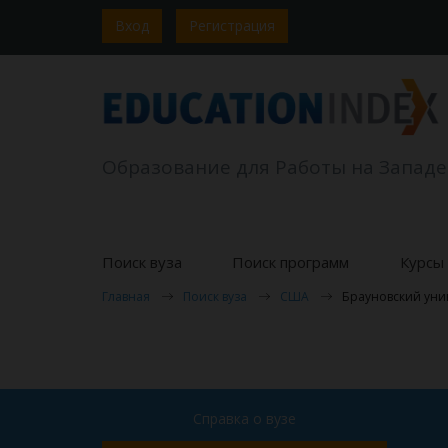
Вход
Регистрация
Образование для Работы на Западе
Поиск вуза
Поиск программ
Курсы 
Главная
Поиск вуза
США
Брауновский уни
Справка о вузе