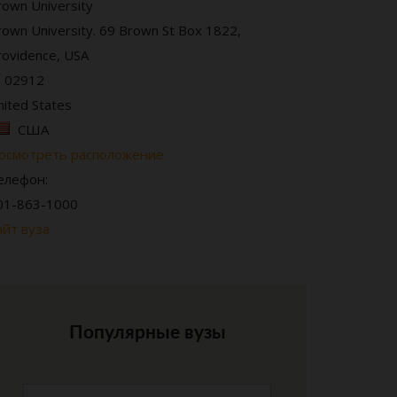
rown University
rown University. 69 Brown St Box 1822,
rovidence, USA
I 02912
nited States
США
осмотреть расположение
елефон:
01-863-1000
айт вуза
Популярные вузы