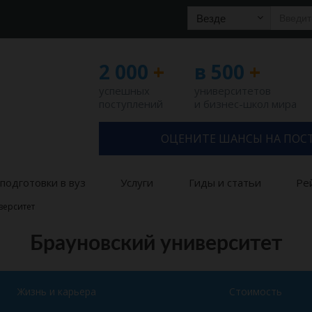
Везде
2 000
+
в 500
+
успешных
университетов
поступлений
и бизнес-школ мира
ОЦЕНИТЕ ШАНСЫ НА ПОС
подготовки в вуз
Услуги
Гиды и статьи
Ре
верситет
Брауновский университет
Жизнь и карьера
Стоимость