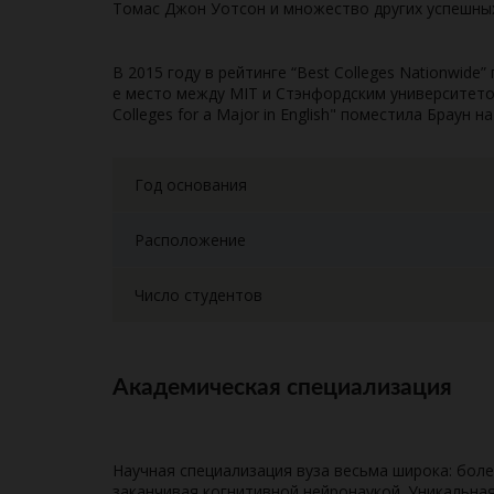
Томас Джон Уотсон и множество других успешных
В 2015 году в рейтинге “
Best
Colleges
Nationwide
”
е место между MIT и Стэнфордским университетом
Colleges
for
a
Major
in
English
" поместила Браун на
Год основания
Расположение
Число студентов
Академическая специализация
Научная специализация вуза весьма широка: боле
заканчивая когнитивной нейронаукой. Уникальна