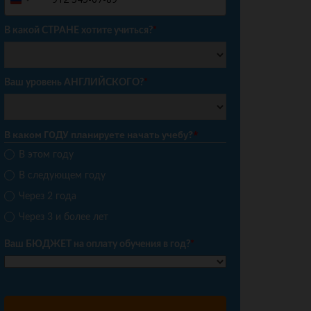
Russia
+7
В какой СТРАНЕ хотите учиться?
*
Ваш уровень АНГЛИЙСКОГО?
*
В каком ГОДУ планируете начать учебу?
*
В этом году
В следующем году
Через 2 года
Через 3 и более лет
Ваш БЮДЖЕТ на оплату обучения в год?
*