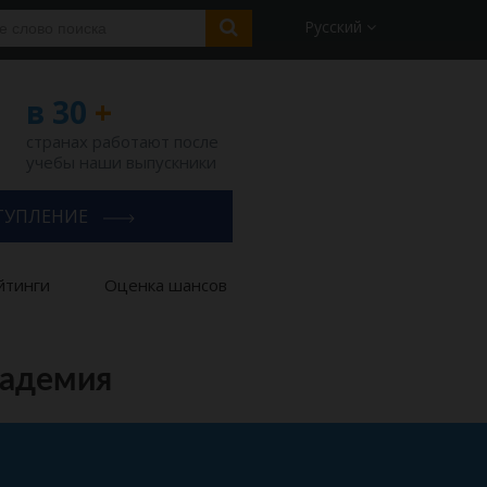
Русский
в 30
+
странах работают после
учебы наши выпускники
ТУПЛЕНИЕ
йтинги
Оценка шансов
кадемия