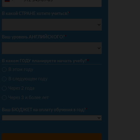
Russia
+7
В какой СТРАНЕ хотите учиться?
*
Ваш уровень АНГЛИЙСКОГО?
*
В каком ГОДУ планируете начать учебу?
*
В этом году
В следующем году
Через 2 года
Через 3 и более лет
Ваш БЮДЖЕТ на оплату обучения в год?
*