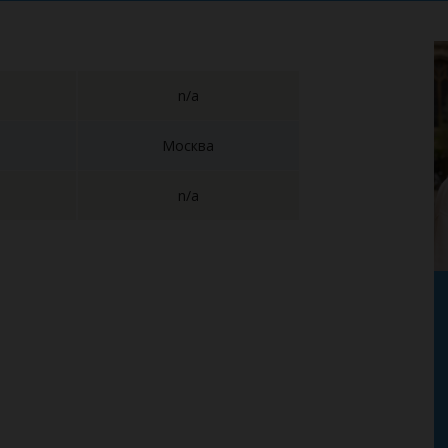
n/a
Москва
n/a