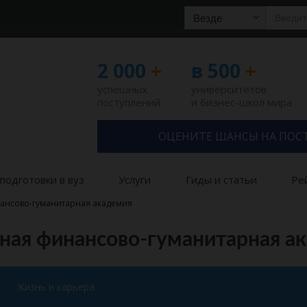
Везде
2 000
+
в 500
+
успешных
университетов
поступлений
и бизнес-школ мира
ОЦЕНИТЕ ШАНСЫ НА ПОС
подготовки в вуз
Услуги
Гиды и статьи
Ре
ансово-гуманитарная академия
ная финансово-гуманитарная а
Жизнь и карьера