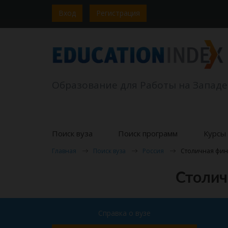
Вход
Регистрация
Образование для Работы на Западе
Поиск вуза
Поиск программ
Курсы 
Главная
Поиск вуза
Россия
Столичная фин
Столич
Справка о вузе