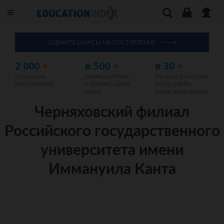
ОЦЕНИТЕ ШАНСЫ НА ПОСТУПЛЕНИЕ
2 000
+
в 500
+
в 30
+
успешных
университетов
странах работают
поступлений
и бизнес-школ
после учебы
мира
наши выпускники
Черняховский филиал
Российского государственного
университета имени
Иммануила Канта