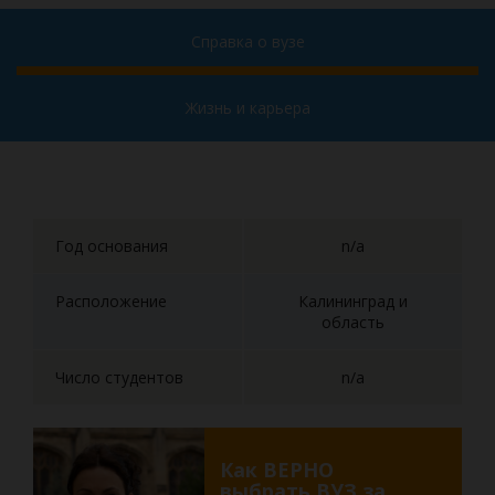
Справка о вузе
Жизнь и карьера
Год основания
n/a
Расположение
Калининград и
область
Число студентов
n/a
Как ВЕРНО
выбрать ВУЗ за