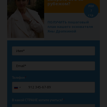
рубежом?
PDF
7
стр.
ПОЛУЧИТЬ пошаговый
план нашего основателя
Яны Драпкиной
Телефон
*
+7
Russia
+7
В какой СТРАНЕ хотите учиться?
*