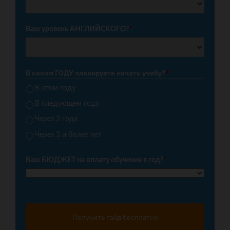
Ваш уровень АНГЛИЙСКОГО?
*
В каком ГОДУ планируете начать учебу?
*
В этом году
В следующем году
Через 2 года
Через 3 и более лет
Ваш БЮДЖЕТ на оплату обучения в год?
*
Получить гайд бесплатно