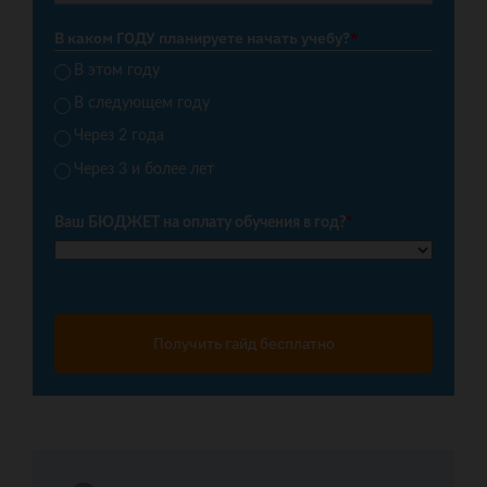
В каком ГОДУ планируете начать учебу?
*
В этом году
В следующем году
Через 2 года
Через 3 и более лет
Ваш БЮДЖЕТ на оплату обучения в год?
*
Получить гайд бесплатно