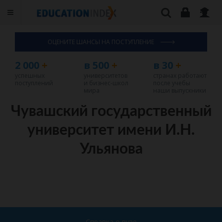
ОЦЕНИТЕ ШАНСЫ НА ПОСТУПЛЕНИЕ
2 000
+
в 500
+
в 30
+
успешных
университетов
странах работают
поступлений
и бизнес-школ
после учебы
мира
наши выпускники
Чувашский государственный
университет имени И.Н.
Ульянова
Справка о вузе