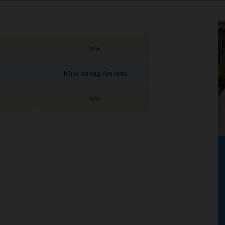
n/a
Юго-запад Англии
n/a