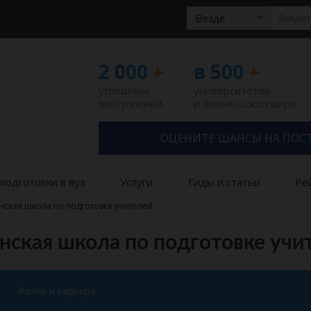
Везде
2 000
+
в 500
+
успешных
университетов
поступлений
и бизнес-школ мира
ОЦЕНИТЕ ШАНСЫ НА ПОС
подготовки в вуз
Услуги
Гиды и статьи
Ре
нская школа по подготовке учителей
нская школа по подготовке учи
Жизнь и карьера