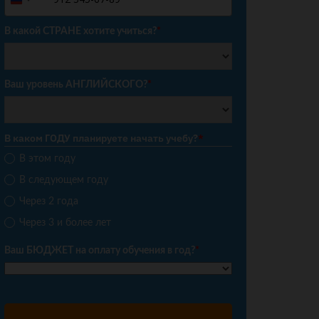
Russia
+7
В какой СТРАНЕ хотите учиться?
*
Ваш уровень АНГЛИЙСКОГО?
*
В каком ГОДУ планируете начать учебу?
*
В этом году
В следующем году
Через 2 года
Через 3 и более лет
Ваш БЮДЖЕТ на оплату обучения в год?
*