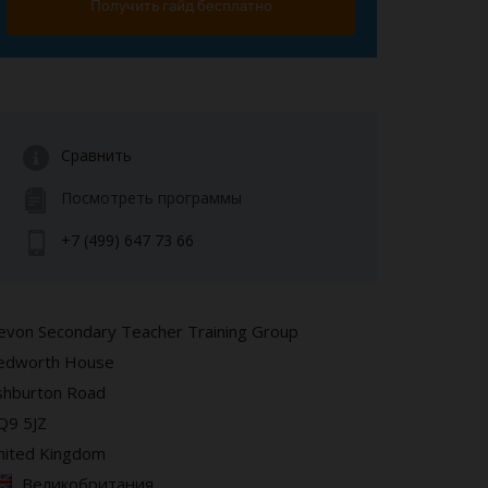
Получить гайд бесплатно
Сравнить
Посмотреть программы
+7 (499) 647 73 66
evon Secondary Teacher Training Group
edworth House
shburton Road
Q9 5JZ
nited Kingdom
Великобритания