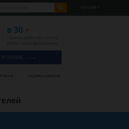
Русский
в 30
+
странах работают после
учебы наши выпускники
ТУПЛЕНИЕ
йтинги
Оценка шансов
телей