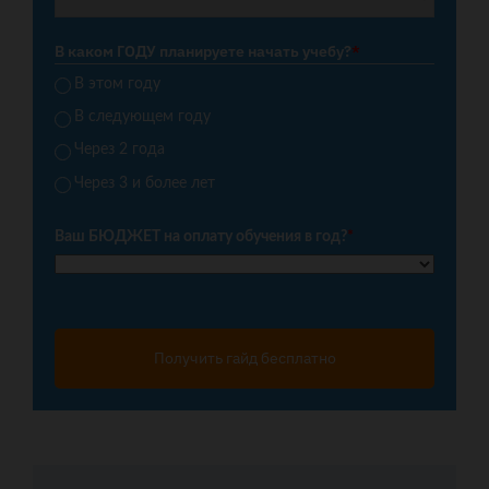
В каком ГОДУ планируете начать учебу?
*
В этом году
В следующем году
Через 2 года
Через 3 и более лет
Ваш БЮДЖЕТ на оплату обучения в год?
*
Получить гайд бесплатно