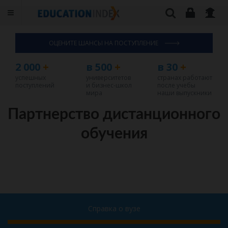
ОЦЕНИТЕ ШАНСЫ НА ПОСТУПЛЕНИЕ
2 000
+
в 500
+
в 30
+
успешных
университетов
странах работают
поступлений
и бизнес-школ
после учебы
мира
наши выпускники
Партнерство дистанционного
обучения
Справка о вузе