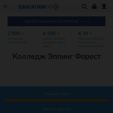
ОЦЕНИТЕ ШАНСЫ НА ПОСТУПЛЕНИЕ
2 000
+
в 500
+
в 30
+
успешных
университетов
странах работают
поступлений
и бизнес-школ
после учебы
мира
наши выпускники
Колледж Эппинг Форест
Справка о вузе
Жизнь и карьера