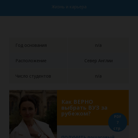
Жизнь и карьера
Год основания
n/a
Расположение
Север Англии
Число студентов
n/a
Как ВЕРНО
выбрать ВУЗ за
рубежом?
PDF
7
стр.
ПОЛУЧИТЬ пошаговый