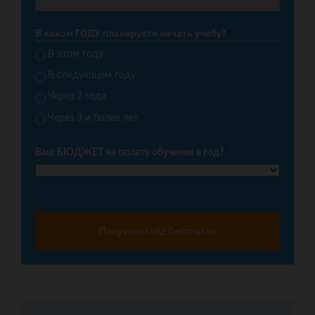
В каком ГОДУ планируете начать учебу?
*
В этом году
В следующем году
Через 2 года
Через 3 и более лет
Ваш БЮДЖЕТ на оплату обучения в год?
*
Получить гайд бесплатно