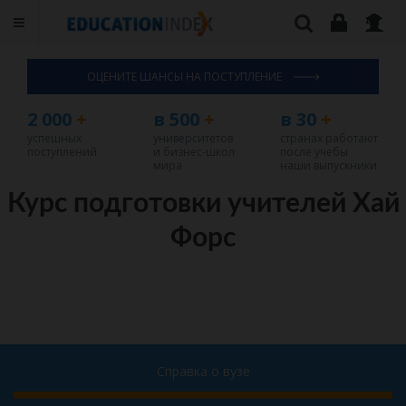
ОЦЕНИТЕ ШАНСЫ НА ПОСТУПЛЕНИЕ
2 000
+
в 500
+
в 30
+
успешных
университетов
странах работают
поступлений
и бизнес-школ
после учебы
мира
наши выпускники
Курс подготовки учителей Хай
Форс
Справка о вузе