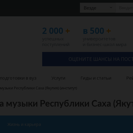
Везде
2 000
+
в 500
+
успешных
университетов
поступлений
и бизнес-школ мира
ОЦЕНИТЕ ШАНСЫ НА ПОС
подготовки в вуз
Услуги
Гиды и статьи
Ре
узыки Республики Саха (Якутия) (институт)
 музыки Республики Саха (Якути
Жизнь и карьера