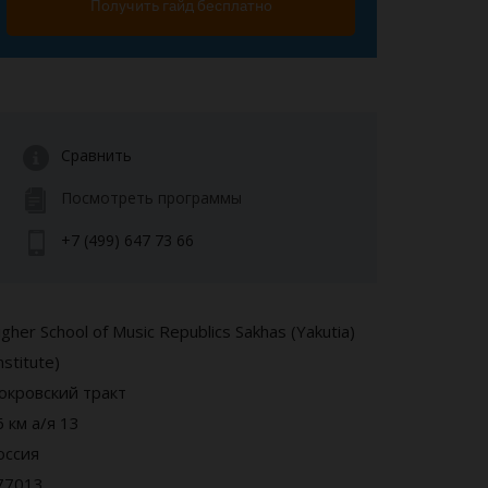
Получить гайд бесплатно
Сравнить
Посмотреть программы
+7 (499) 647 73 66
gher School of Music Republics Sakhas (Yakutia)
nstitute)
окровский тракт
6 км а/я 13
оссия
77013