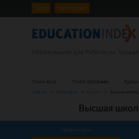
Вход
Регистрация
Образование для Работы на Западе
Поиск вуза
Поиск программ
Курсы 
Главная
Поиск вуза
Россия
Высшая школа м
Высшая школа
Справка о вузе