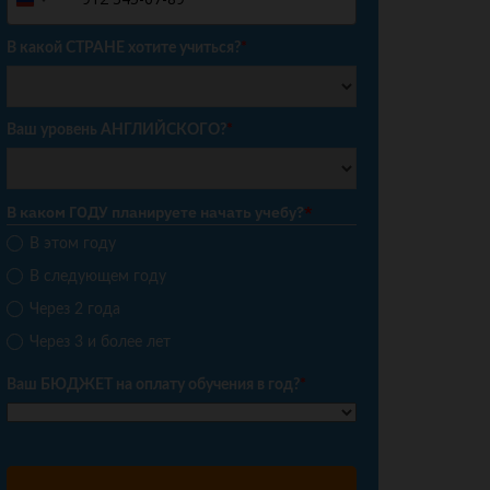
Russia
+7
В какой СТРАНЕ хотите учиться?
*
Ваш уровень АНГЛИЙСКОГО?
*
В каком ГОДУ планируете начать учебу?
*
В этом году
В следующем году
Через 2 года
Через 3 и более лет
Ваш БЮДЖЕТ на оплату обучения в год?
*