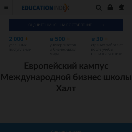
ОЦЕНИТЕ ШАНСЫ НА ПОСТУПЛЕНИЕ
2 000
+
в 500
+
в 30
+
успешных
университетов
странах работают
поступлений
и бизнес-школ
после учебы
мира
наши выпускники
Европейский кампус
Международной бизнес школы
Халт
Справка о вузе