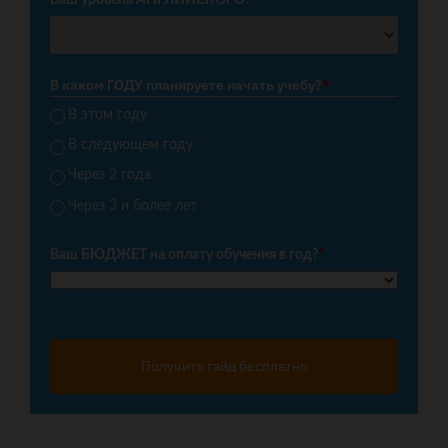
Ваш уровень АНГЛИЙСКОГО?
*
В каком ГОДУ планируете начать учебу?
*
В этом году
В следующем году
Через 2 года
Через 3 и более лет
Ваш БЮДЖЕТ на оплату обучения в год?
*
Получить гайд бесплатно