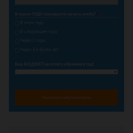
В каком ГОДУ планируете начать учебу?
*
В этом году
В следующем году
Через 2 года
Через 3 и более лет
Ваш БЮДЖЕТ на оплату обучения в год?
*
Получить гайд бесплатно