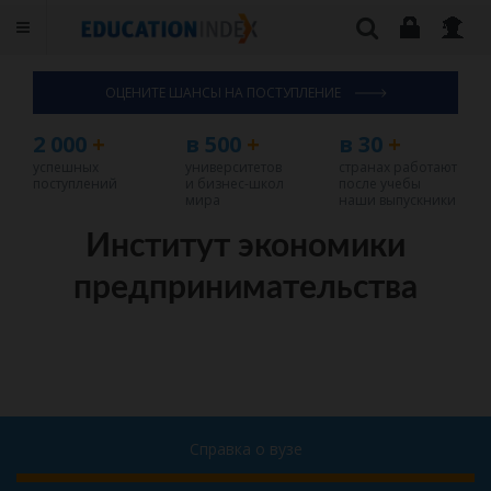
ОЦЕНИТЕ ШАНСЫ НА ПОСТУПЛЕНИЕ
2 000
+
в 500
+
в 30
+
успешных
университетов
странах работают
поступлений
и бизнес-школ
после учебы
мира
наши выпускники
Институт экономики
предпринимательства
Справка о вузе