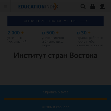
ОЦЕНИТЕ ШАНСЫ НА ПОСТУПЛЕНИЕ
2 000
+
в 500
+
в 30
+
успешных
университетов
странах работают
поступлений
и бизнес-школ
после учебы
мира
наши выпускники
Институт стран Востока
Справка о вузе
Жизнь и карьера