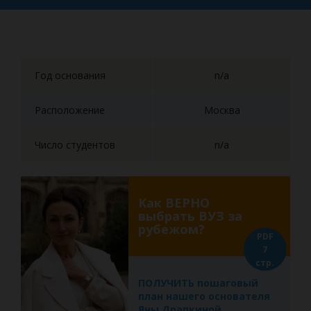
Год основания
n/a
Расположение
Москва
Число студентов
n/a
Как ВЕРНО
выбрать ВУЗ за
рубежом?
PDF
7
стр.
ПОЛУЧИТЬ пошаговый
план нашего основателя
Яны Драпкиной