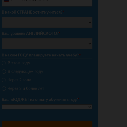
Russia
+7
В какой СТРАНЕ хотите учиться?
*
Ваш уровень АНГЛИЙСКОГО?
*
В каком ГОДУ планируете начать учебу?
*
В этом году
В следующем году
Через 2 года
Через 3 и более лет
Ваш БЮДЖЕТ на оплату обучения в год?
*