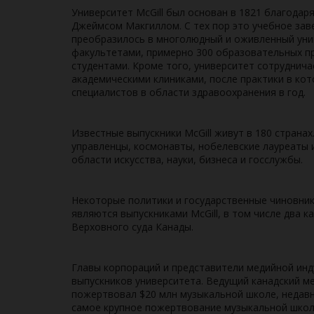
Университет McGill был основан в 1821 благода
Джеймсом Макгиллом. С тех пор это учебное за
преобразилось в многолюдный и оживленный унив
факультетами, примерно 300 образовательных пр
студентами. Кроме того, университет сотруднич
академическими клиниками, после практики в кот
специалистов в области здравоохранения в год.
Известные выпускники McGill живут в 180 странах
управленцы, космонавты, нобелевские лауреаты 
области искусства, науки, бизнеса и госслужбы.
Некоторые политики и государственные чиновники
являются выпускниками McGill, в том числе два к
Верховного суда Канады.
Главы корпораций и представители медийной инд
выпускников университета. Ведущий канадский м
пожертвовал $20 млн музыкальной школе, недавн
самое крупное пожертвование музыкальной школе