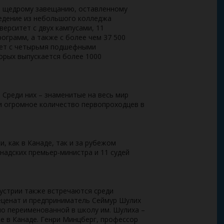
ря щедрому завещанию, оставленному
ведение из небольшого колледжа
ерситет с двух кампусами, 11
ограмм, а также с более чем 37 500
ает с четырьмя подшефными
орых выпускается более 1000
. Среди них – знаменитые на весь мир
и огромное количество первопроходцев в
, как в Канаде, так и за рубежом
анадских премьер-министра и 11 судей
устрии также встречаются среди
еценат и предприниматель Сеймур Шулих
о переименованной в школу им. Шулиха –
 в Канаде. Генри Минцберг, профессор