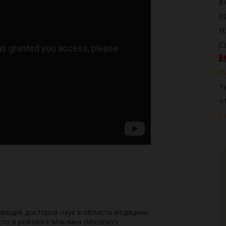
8
0
H
C
П
Т
+
С
товящий докторов наук в области медицины
то в рейтинге Маклина (Maclean’s