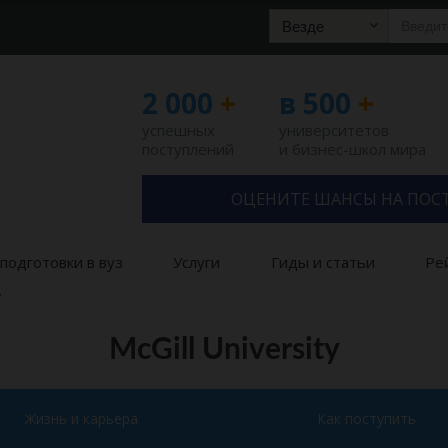
Везде
2 000
+
в 500
+
успешных
университетов
поступлений
и бизнес-школ мира
ОЦЕНИТЕ ШАНСЫ НА ПОС
подготовки в вуз
Услуги
Гиды и статьи
Ре
y
McGill University
Жизнь и карьера
Как поступить