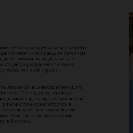
ысших учебных заведений Канады и один из
дентов McGill – иностранцы из более чем
 одно из самых многонациональных в
ки студентов распределяют в самые
ут более чем в 180 странах.
сять лауреатов Нобелевской премии, это
рситетов. Эти люди внесли вклад в
цифровых камер; в открытие механизмов
 в теорию переноса электронов; в
; в исследования по взаимодействию
ых клеток с их сигнальными путями,
унной системы.