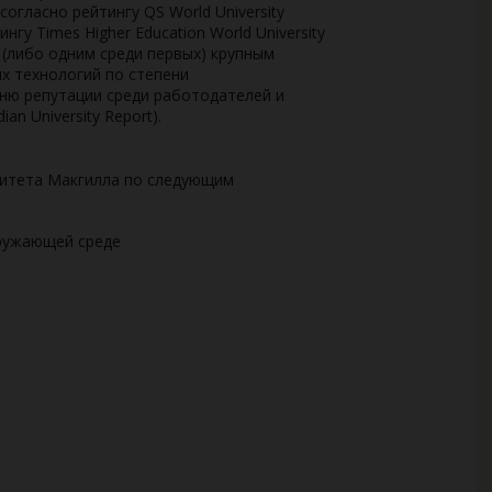
 согласно рейтингу QS World University
нгу Times Higher Education World University
 (либо одним среди первых) крупным
х технологий по степени
ню репутации среди работодателей и
an University Report).
ситета Макгилла по следующим
кружающей среде