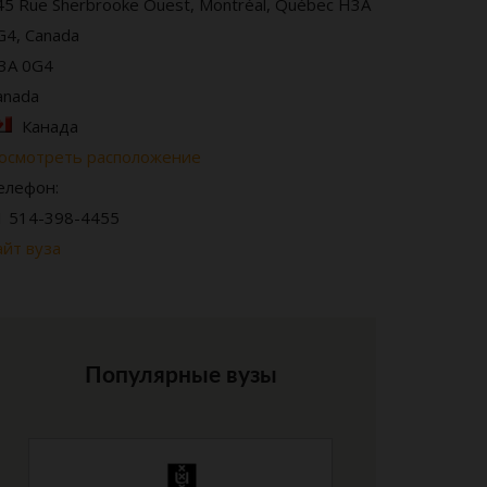
45 Rue Sherbrooke Ouest, Montréal, Québec H3A
G4, Canada
3A 0G4
anada
Канада
осмотреть расположение
елефон:
1 514-398-4455
айт вуза
Популярные вузы