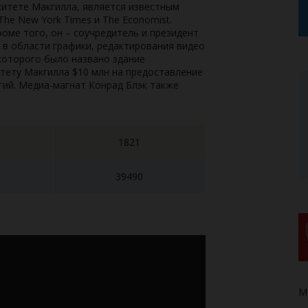
итете Макгилла, является известным
he New York Times и The Economist.
оме того, он – соучредитель и президент
ра в области графики, редактирования видео
 которого было названо здание
тету Макгилла $10 млн на предоставление
гий. Медиа-магнат Конрад Блэк также
1821
39490
Mc