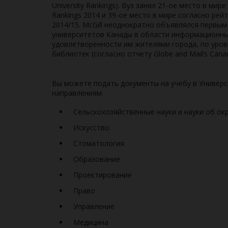
University Rankings). Вуз занял 21-ое место в мире
Rankings 2014 и 39-ое место в мире согласно рейти
2014/15. McGill неоднократно объявлялся первым
университетов Канады в области информационны
удовлетворенности им жителями города, по уров
библиотек (согласно отчету Globe and Mail’s Canadi
Вы можете подать документы на учебу в Универ
направлениям:
Сельскохозяйственные науки и науки об о
Искусство
Стоматология
Образование
Проектирование
Право
Управление
Медицина