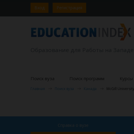
Вход
Регистрация
Образование для Работы на Западе
Поиск вуза
Поиск программ
Курсы 
Главная
Поиск вуза
Канада
McGill Universit
Справка о вузе