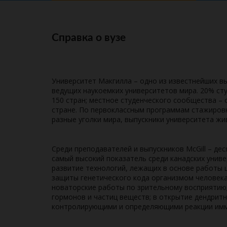
Справка о вузе
Университет Макгилла – одно из известнейших в
ведущих наукоемких университетов мира. 20% сту
150 стран; местное студенческого сообщества –
стране. По первоклассным программам стажиров
разные уголки мира, выпускники университета жив
Среди преподавателей и выпускников McGill – де
самый высокий показатель среди канадских униве
развитие технологий, лежащих в основе работы 
защиты генетического кода организмом человека;
новаторские работы по зрительному восприятию
гормонов и частиц веществ; в открытие дендритн
контролирующими и определяющими реакции имм