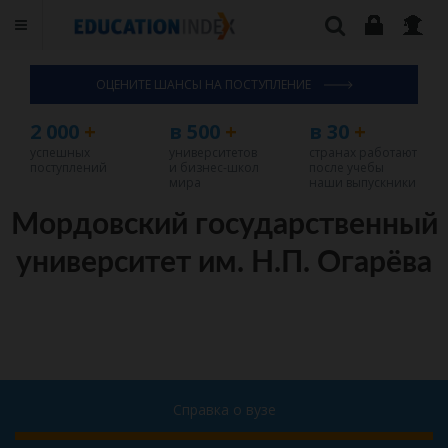
ОЦЕНИТЕ ШАНСЫ НА ПОСТУПЛЕНИЕ
2 000
+
в 500
+
в 30
+
успешных
университетов
странах работают
поступлений
и бизнес-школ
после учебы
мира
наши выпускники
Мордовский государственный
университет им. Н.П. Огарёва
Справка о вузе