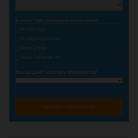
В каком ГОДУ планируете начать учебу?
*
В этом году
В следующем году
Через 2 года
Через 3 и более лет
Ваш БЮДЖЕТ на оплату обучения в год?
*
Получить гайд бесплатно