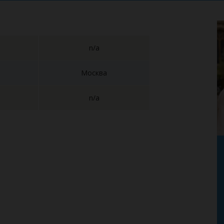
n/a
Москва
n/a