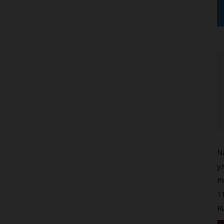
Na
у
Р
1
R