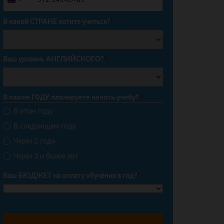
Russia
+7
В какой СТРАНЕ хотите учиться?
*
Ваш уровень АНГЛИЙСКОГО?
*
В каком ГОДУ планируете начать учебу?
*
В этом году
В следующем году
Через 2 года
Через 3 и более лет
Ваш БЮДЖЕТ на оплату обучения в год?
*