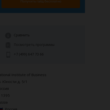
Получить гайд бесплатно
Сравнить
Посмотреть программы
+7 (499) 647 73 66
tional Institute of Business
л. Юности д. 5/1
оссия
11395
ussia
Россия