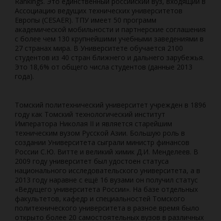
Rankings. Это единственный российский вуз, входящий в
Ассоциацию ведущих технических университетов
Европы (CESAER). ТПУ имеет 50 программ
академической мобильности и партнерские соглашения
с более чем 130 крупнейшими учебными заведениями в
27 странах мира. В Университете обучается 2100
студентов из 40 стран ближнего и дальнего зарубежья.
Это 18,6% от общего числа студентов (данные 2013
года).
Томский политехнический университет учрежден в 1896
году как Томский технологический институт
Императора Николая II и является старейшим
техническим вузом Русской Азии. Большую роль в
создании Университета сыграли министр финансов
России С.Ю. Витте и великий химик Д.И. Менделеев. В
2009 году университет был удостоен статуса
национального исследовательского университета, а в
2013 году наравне с ещё 16 вузами он получил статус
«Ведущего университета России». На базе отдельных
факультетов, кафедр и специальностей Томского
политехнического университета в разное время было
открыто более 20 самостоятельных вузов в различных