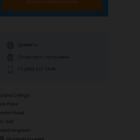
Получить гайд бесплатно
Сравнить
Посмотреть программы
+7 (499) 647 73 66
orland College
ork Place
ondon Road
A1 6AE
nited Kingdom
Великобритания