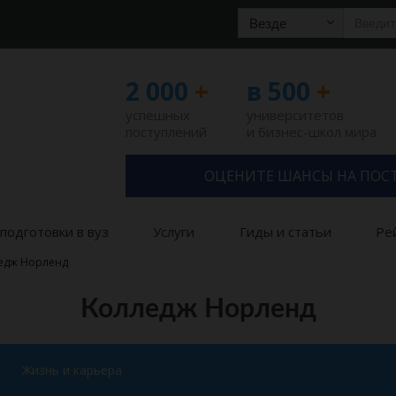
Везде
2 000
+
в 500
+
успешных
университетов
поступлений
и бизнес-школ мира
ОЦЕНИТЕ ШАНСЫ НА ПОС
подготовки в вуз
Услуги
Гиды и статьи
Ре
едж Норленд
Колледж Норленд
Жизнь и карьера