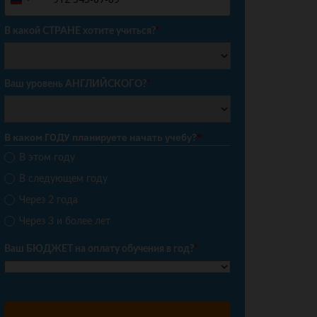
Russia
+7
В какой СТРАНЕ хотите учиться?
*
Ваш уровень АНГЛИЙСКОГО?
*
В каком ГОДУ планируете начать учебу?
*
В этом году
В следующем году
Через 2 года
Через 3 и более лет
Ваш БЮДЖЕТ на оплату обучения в год?
*