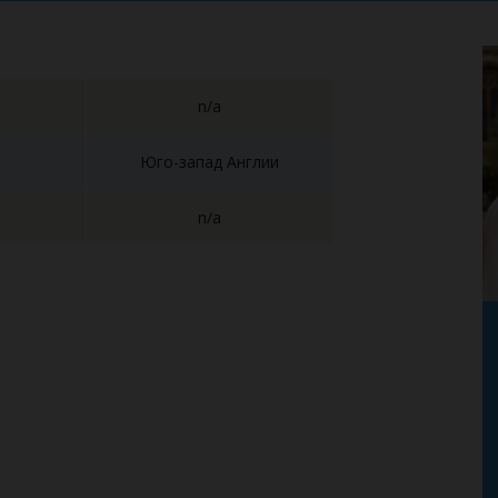
n/a
Юго-запад Англии
n/a