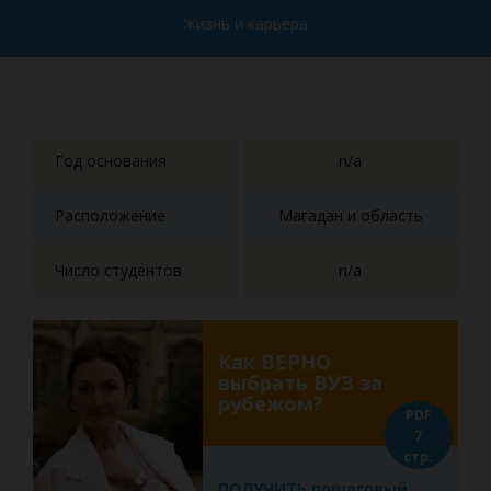
Жизнь и карьера
Год основания
n/a
Расположение
Магадан и область
Число студентов
n/a
Как ВЕРНО
выбрать ВУЗ за
рубежом?
PDF
7
стр.
ПОЛУЧИТЬ пошаговый