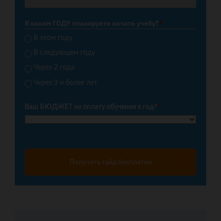
В каком ГОДУ планируете начать учебу?
*
В этом году
В следующем году
Через 2 года
Через 3 и более лет
Ваш БЮДЖЕТ на оплату обучения в год?
*
Получить гайд бесплатно