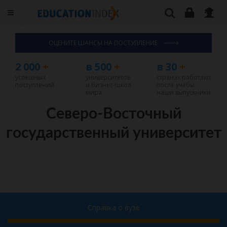
ОЦЕНИТЕ ШАНСЫ НА ПОСТУПЛЕНИЕ
2 000
+
в 500
+
в 30
+
успешных
университетов
странах работают
поступлений
и бизнес-школ
после учебы
мира
наши выпускники
Северо-Восточный
государственный университет
Справка о вузе