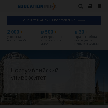
ОЦЕНИТЕ ШАНСЫ НА ПОСТУПЛЕНИЕ
2 000
+
в 500
+
в 30
+
успешных
университетов
странах работают
поступлений
и бизнес-школ
после учебы
мира
наши выпускники
Нортумбрийский
университет