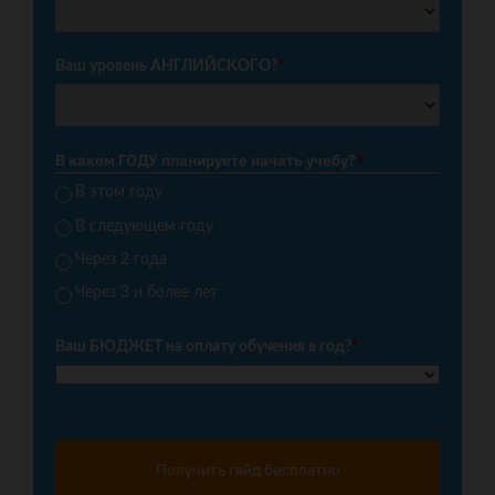
Ваш уровень АНГЛИЙСКОГО?
*
В каком ГОДУ планируете начать учебу?
*
В этом году
В следующем году
Через 2 года
Через 3 и более лет
Ваш БЮДЖЕТ на оплату обучения в год?
*
Получить гайд бесплатно