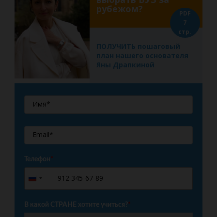
рубежом?
PDF
7
стр.
ПОЛУЧИТЬ пошаговый
план нашего основателя
Яны Драпкиной
Телефон
*
+7
Russia
+7
В какой СТРАНЕ хотите учиться?
*